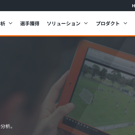
H
分析
選手獲得
ソリューション
プロダクト
Pro Suite
サッカーの
Hudl Focus Indoor
W
Pro Services
バスケット
Hudl Focus Outdoor
W
ウェアラブルソリューション
ラグビーの
Hudl Focus Flex
W
バレーボー
H
部活動・ア
像分析。