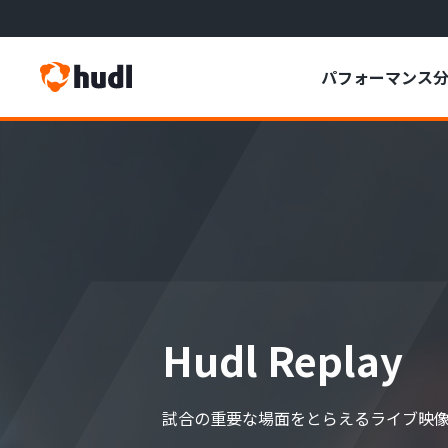
パフォーマンス
パフォーマンス分析の説明
対戦相手の分析
試合前の準備
試合中の意思決定
Hudl Replay
試合後の分析
試合の重要な場面をとらえるライブ映
部活動・アマチュア向け