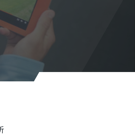
Volleyme
析