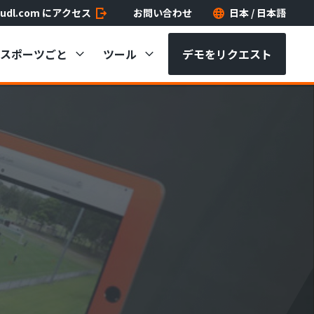
udl.com にアクセス
お問い合わせ
日本 / 日本語
スポーツごと
ツール
デモをリクエスト
分析
Hudl Academy
yscout
Hudl
Sportsc
ボールの分析
サポート
yscout データ
Insight
分析
yscout フィジカルデータ
Studio
ルの分析
udl Instat
Replay
マチュア向け
Hudl Ass