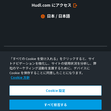
Hudl.com にアクセス
日本 / 日本語
「すべての Cookie を受け入れる」をクリックすると、サイ
トナビゲーションを強化し、サイトの使用状況を分析し、弊
社のマーケティング活動を支援するために、デバイスに
プライバシーポリシー
Cookie を保存することに同意したことになります。
Cookie 方針
利用規約
Cookie 設定
ソフトウェア使用許諾契約
すべて拒否する
Hudl はパフォーマンス分析界をリードする企業です。コーチやアスリートが
それぞれの目標に向けて準備し、さらにその先を行くための方法に変革をも